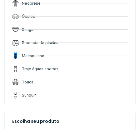
Neoprene
Óculos
Sunga
Bermuda de piscina
Macaquinho
Traje águas abertas
Touca
Sunquini
Escolha seu produto