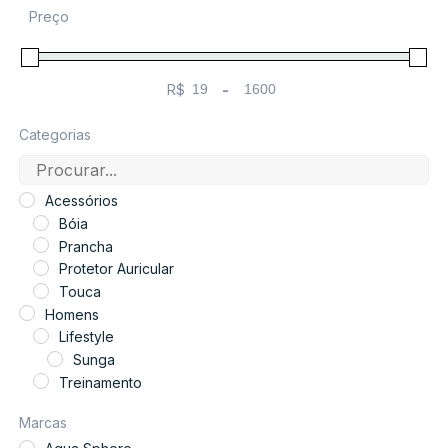
Preço
R$
-
Minimum Price
Maximum Price
Categorias
Acessórios
Bóia
Prancha
Protetor Auricular
Touca
Homens
Lifestyle
Sunga
Treinamento
Sunga
Marcas
Infantil