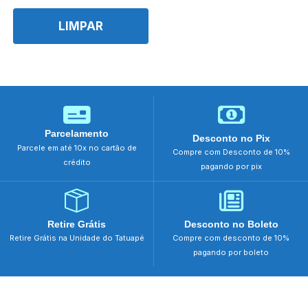
24
Competição
26US
Macaquinho para Piscina
LIMPAR
28US
Trajes
6-7
Hammerhead Hydroflow
8-9
Powerskin Arena Coleção Cayman
G
Powerskin Arena Impulso
M
Powerskin Arena Novo
P
Powerskin Arena ST
PP
Traje Mirim e Petiz
Parcelamento
Desconto no Pix
Único
Parcele em até 10x no cartão de
Compre com Desconto de 10%
crédito
pagando por pix
Retire Grátis
Desconto no Boleto
Retire Grátis na Unidade do Tatuapé
Compre com desconto de 10%
pagando por boleto