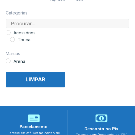
Minimum Price
Maximum Price
Categorias
Acessórios
Touca
Marcas
Arena
LIMPAR
Parcelamento
Desconto no Pix
Parcele em até 10x no cartão de
Compre com Desconto de 10%