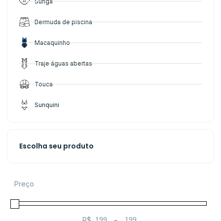
Sunga
Bermuda de piscina
Macaquinho
Traje águas abertas
Touca
Sunquini
Escolha seu produto
Preço
R$
-