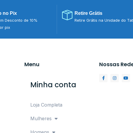
 no Pix
Retire Grátis
m Desconto de 10%
Retire Grátis na Unidade do Ta
r pix
Menu
Nossas Red
Minha conta
Loja Completa
Mulheres
Homens