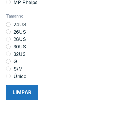
MP Phelps
Piscina
Óculos de Natação
Tamanho
Competição em Piscina
24US
Treino
26US
Trajes
28US
30US
32US
G
S/M
Único
LIMPAR