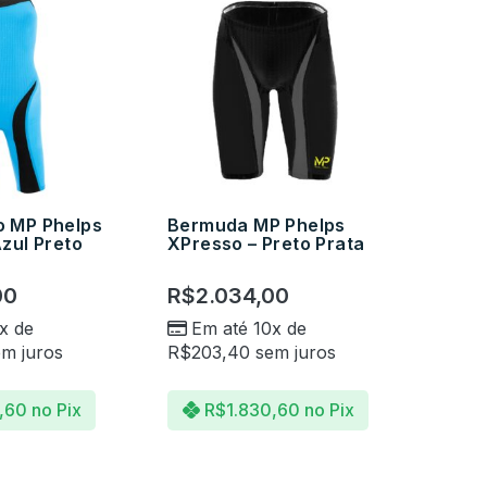
 MP Phelps
Bermuda MP Phelps
zul Preto
XPresso – Preto Prata
00
R$
2.034,00
x de
Em até 10x de
m juros
R$
203,40
sem juros
,60
no Pix
R$
1.830,60
no Pix