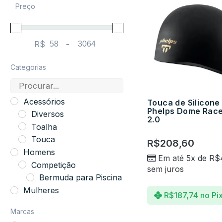
Preço
R$
-
Minimum Price
Maximum Price
Categorias
Acessórios
Touca de Silicone
Phelps Dome Rac
Diversos
2.0
Toalha
Touca
R$
208,60
Homens
Em até 5x de
R$
Competição
sem juros
Bermuda para Piscina
Mulheres
R$
187,74
no Pi
Competição
Marcas
Macaquinho para