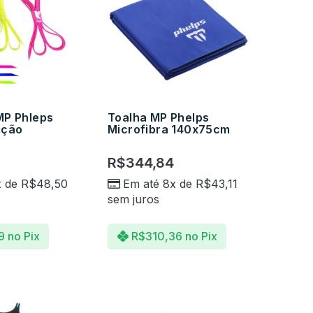
 MP Phleps
Toalha MP Phelps
ição
Microfibra 140x75cm
R$
344,84
x de
R$
48,50
Em até 8x de
R$
43,11
sem juros
9
no Pix
R$
310,36
no Pix