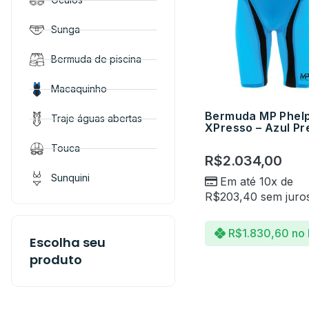
Sunga
Bermuda de piscina
Macaquinho
Bermuda MP Phel
Traje águas abertas
XPresso – Azul Pr
Touca
R$
2.034,00
Sunquini
Em até 10x de
R$
203,40
sem juro
R$
1.830,60
no 
Escolha seu
produto