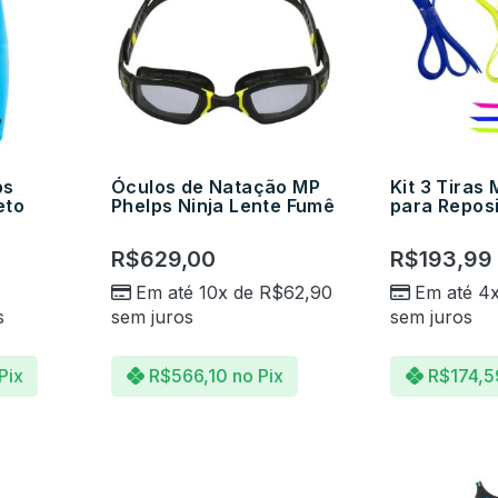
ps
Óculos de Natação MP
Kit 3 Tiras
eto
Phelps Ninja Lente Fumê
para Repos
R$
629,00
R$
193,99
Em até 10x de
R$
62,90
Em até 4
s
sem juros
sem juros
Pix
R$
566,10
no Pix
R$
174,5