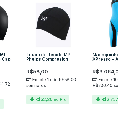
 MP
Touca de Tecido MP
Macaquinho
e Cap
Phelps Compresion
XPresso – A
R$
58,00
R$
3.064,
Em até 1x de
R$
58,00
Em até 10
41,72
sem juros
R$
306,40
se
R$
52,20
no Pix
R$
2.757
x