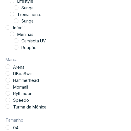
Lifestyle
Sunga
Treinamento
Sunga
Infantil
Meninas
Camiseta UV
Roupão
Meninos
Marcas
Bermuda para Piscina
Arena
Camiseta UV
DBoaSwim
Roupão
Hammerhead
Sunga
Mormaii
Trajes
Rythmoon
Powerskin Arena ST
Speedo
Traje Mirim e Petiz
Turma da Mônica
Tamanho
04