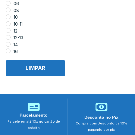
06
08
10
10-11
12
12-13
14
16
6-7
8-9
LIMPAR
G
M
P
PP
Único
Parcelamento
Desconto no Pix
Parcele em até 10x no cartão de
Compre com Desconto de 10%
crédito
pagando por pix