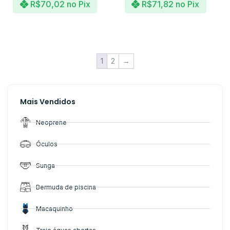
R$
70,02
no Pix
R$
71,82
no Pix
1
2
→
Mais Vendidos
Neoprene
Óculos
Sunga
Bermuda de piscina
Macaquinho