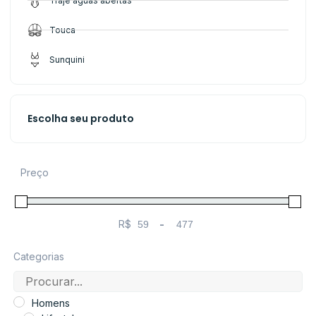
Traje águas abertas
Touca
Sunquini
Escolha seu produto
Preço
R$
-
Minimum Price
Maximum Price
Categorias
Homens