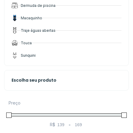
Bermuda de piscina
Macaquinho
Traje águas abertas
Touca
Sunquini
Escolha seu produto
Preço
R$
-
Minimum Price
Maximum Price