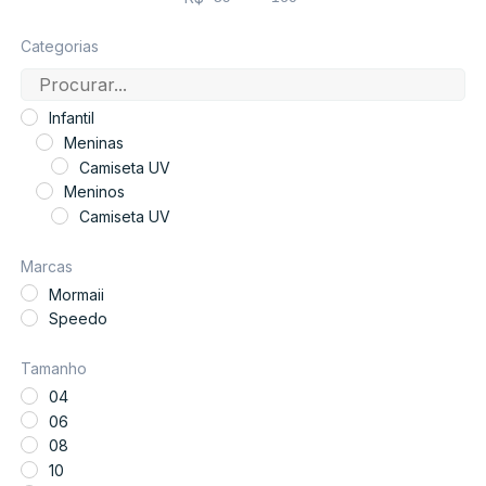
Minimum Price
Maximum Price
Categorias
Infantil
Meninas
Camiseta UV
Meninos
Camiseta UV
Marcas
Mormaii
Speedo
Tamanho
04
06
08
10