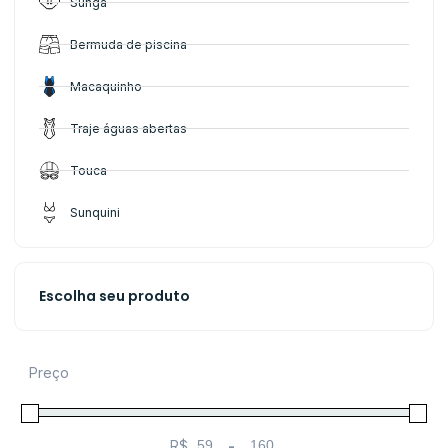
Sunga
Bermuda de piscina
Macaquinho
Traje águas abertas
Touca
Sunquini
Escolha seu produto
Preço
R$
-