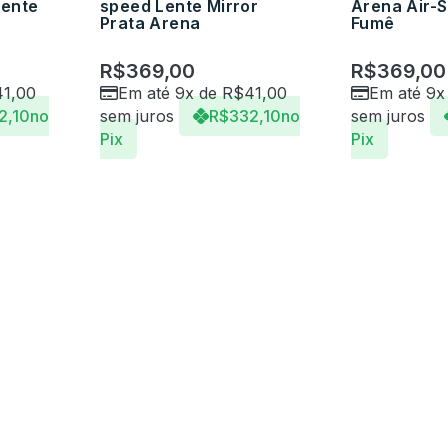
Lente
speed Lente Mirror
Arena Air-
Prata Arena
Fumê
R$
369,00
R$
369,00
41,00
Em até 9x de
R$
41,00
Em até 9x
2,10
no
sem juros
R$
332,10
no
sem juros
Pix
Pix