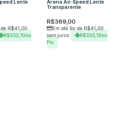
Speed Lente
Arena Air-Speed Lente
Transparente
R$
369,00
 de
R$
41,00
Em até 9x de
R$
41,00
R$
332,10
no
sem juros
R$
332,10
no
Pix