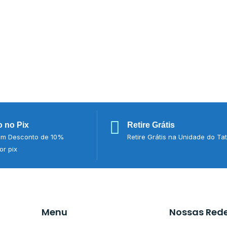
 no Pix
Retire Grátis
m Desconto de 10%
Retire Grátis na Unidade do Ta
r pix
Menu
Nossas Red