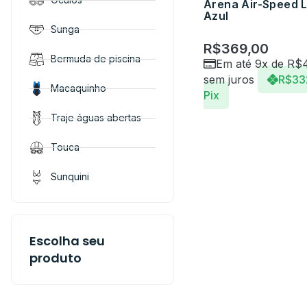
Arena Air-Speed 
Azul
Sunga
R$
369,00
Bermuda de piscina
Em até 9x de
R$
sem juros
R$
33
Macaquinho
Pix
Traje águas abertas
Touca
Sunquini
Escolha seu
produto