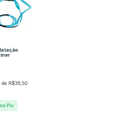
Natação
iner
x de
R$
39,50
no Pix