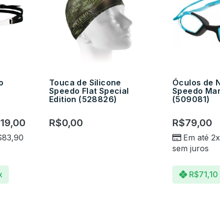
o
Touca de Silicone
Óculos de 
Speedo Flat Special
Speedo Mar
Edition (528826)
(509081)
19,00
R$
0,00
R$
79,00
$
83,90
Em até 2
sem juros
x
R$
71,10