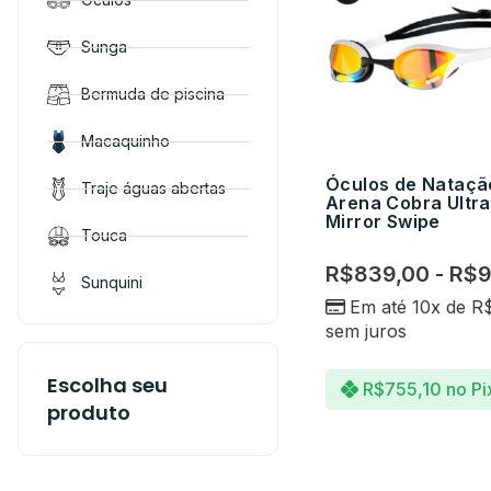
Sunga
Bermuda de piscina
Macaquinho
Óculos de Nataçã
Traje águas abertas
Arena Cobra Ultra
Mirror Swipe
Touca
R$
839,00
-
R$
9
Sunquini
Em até 10x de
R
sem juros
Escolha seu
R$
755,10
no Pi
produto