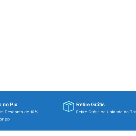
 no Pix
Retire Grátis
m Desconto de 10%
Retire Grátis na Unidade do Ta
r pix