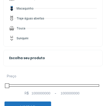
Macaquinho
Traje águas abertas
Touca
Sunquini
Escolha seu produto
Preço
R$
-
Minimum Price
Maximum Price