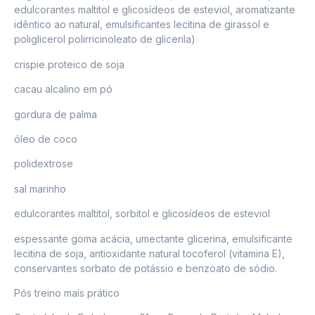
edulcorantes maltitol e glicosídeos de esteviol, aromatizante
idêntico ao natural, emulsificantes lecitina de girassol e
poliglicerol polirricinoleato de glicerila)
crispie proteico de soja
cacau alcalino em pó
gordura de palma
óleo de coco
polidextrose
sal marinho
edulcorantes maltitol, sorbitol e glicosídeos de esteviol
espessante goma acácia, umectante glicerina, emulsificante
lecitina de soja, antioxidante natural tocoferol (vitamina E),
conservantes sorbato de potássio e benzoato de sódio.
Pós treino mais prático