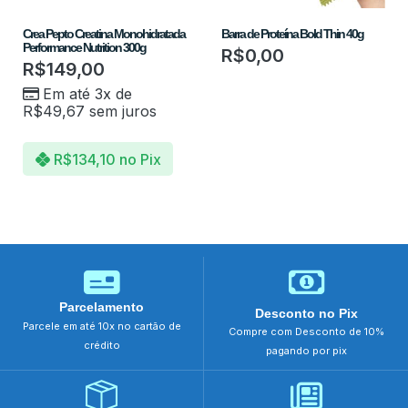
Crea Pepto Creatina Monohidratada
Barra de Proteína Bold Thin 40g
Performance Nutrition 300g
R$
0,00
R$
149,00
Em até 3x de
R$
49,67
sem juros
R$
134,10
no Pix
Parcelamento
Desconto no Pix
Parcele em até 10x no cartão de
Compre com Desconto de 10%
crédito
pagando por pix