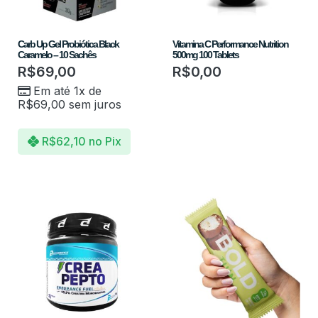
Carb Up Gel Probiótica Black
Vitamina C Performance Nutrition
Caramelo – 10 Sachês
500mg 100 Tablets
R$
69,00
R$
0,00
Em até 1x de
R$
69,00
sem juros
R$
62,10
no Pix