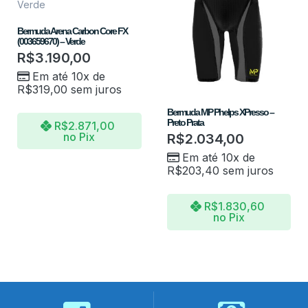
Bermuda Arena Carbon Core FX
(003659670) – Verde
R$
3.190,00
Em até 10x de
R$
319,00
sem juros
Bermuda MP Phelps XPresso –
Preto Prata
R$
2.871,00
no Pix
R$
2.034,00
Em até 10x de
R$
203,40
sem juros
R$
1.830,60
no Pix