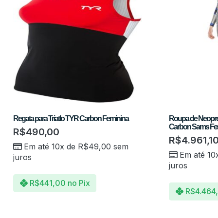
Regata para Triatlo TYR Carbon Feminina
Roupa de Neopren
Carbon Sams Fe
R$
490,00
R$
4.961,1
Em até 10x de
R$
49,00
sem
Em até 10
juros
juros
R$
441,00
no Pix
R$
4.464