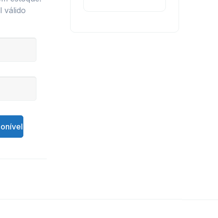
 válido
onível