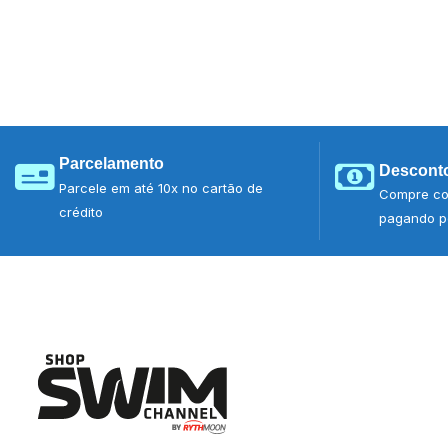
Parcelamento
Desconto
Parcele em até 10x no cartão de
Compre co
crédito
pagando po