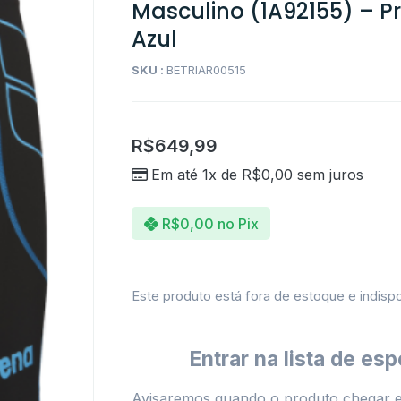
Masculino (1A92155) – P
Azul
SKU :
BETRIAR00515
R$
649,99
Em até 1x de
R$
0,00
sem juros
R$
0,00
no Pix
Este produto está fora de estoque e indispo
Entrar na lista de esp
Avisaremos quando o produto chegar 