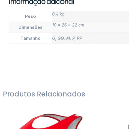
Informação adicional
0,4 kg
Peso
10 × 26 × 22 cm
Dimensões
Tamanho
G
,
GG
,
M
,
P
,
PP
Produtos Relacionados