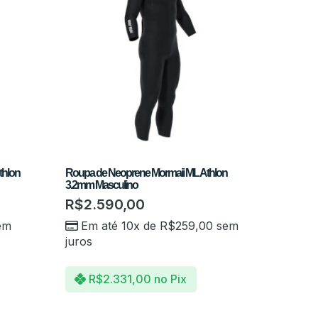
thlon
Roupa de Neoprene Mormaii ML Athlon
3.2mm Masculino
R$
2.590,00
em
Em até 10x de
R$
259,00
sem
juros
R$
2.331,00
no Pix