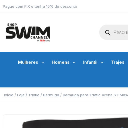
Pague com PIX e tenha 10% de desconto
Mulheres
Homens
Infantil
Trajes
Início
/
Loja
/
Triatlo
/
Bermuda
/ Bermuda para Triatlo Arena ST Masc