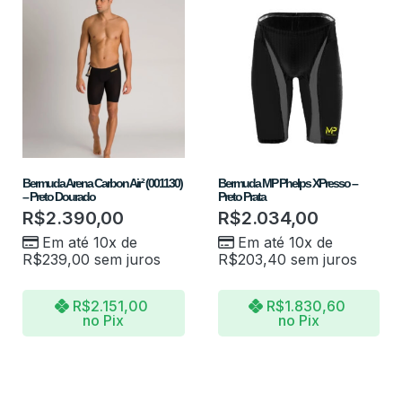
Bermuda Arena Carbon Air² (001130)
Bermuda MP Phelps XPresso –
– Preto Dourado
Preto Prata
R$
2.390,00
R$
2.034,00
Em até 10x de
Em até 10x de
R$
239,00
sem juros
R$
203,40
sem juros
R$
2.151,00
R$
1.830,60
no Pix
no Pix