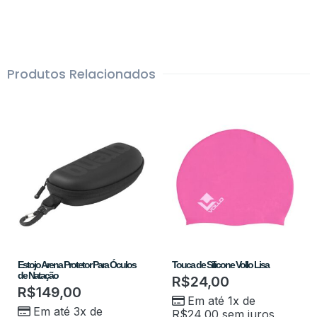
Produtos Relacionados
Estojo Arena Protetor Para Óculos
Touca de Silicone Vollo Lisa
de Natação
R$
24,00
R$
149,00
Em até 1x de
Em até 3x de
R$
24,00
sem juros