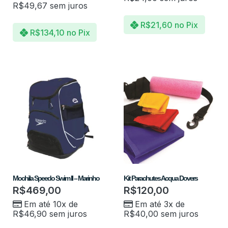
R$
49,67
sem juros
R$
21,60
no Pix
R$
134,10
no Pix
Mochila Speedo Swim II – Marinho
Kit Parachutes Acqua Dovers
R$
469,00
R$
120,00
Em até 10x de
Em até 3x de
R$
46,90
sem juros
R$
40,00
sem juros