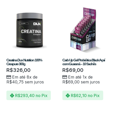
Creatina Dux Nutrition 100%
Carb Up Gel Probiótica Black Açaí
Creapure 300g
com Guaraná – 10 Sachês
R$
326,00
R$
69,00
Em até 8x de
Em até 1x de
R$
40,75
sem juros
R$
69,00
sem juros
R$
293,40
no Pix
R$
62,10
no Pix