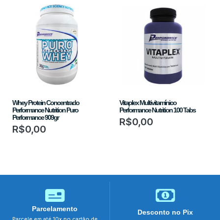
Whey Protein Concentrado
Vitaplex Multivitamínico
Performance Nutrition Puro
Performance Nutrition 100 Tabs
Performance 909gr
R$
0,00
R$
0,00
Parcelamento
Desconto no Pix
Parcele em até 10x no cartão de