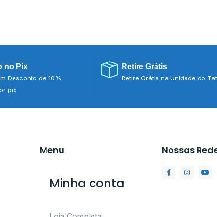
 no Pix
Retire Grátis
m Desconto de 10%
Retire Grátis na Unidade do Ta
r pix
Menu
Nossas Red
Minha conta
Loja Completa