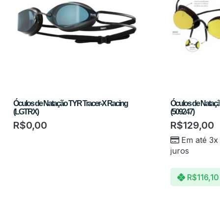
Óculos de Natação TYR Tracer-X Racing
Óculos de Nataç
(LGTRX)
(509247)
R$
0,00
R$
129,00
Em até 3x
juros
R$
116,10