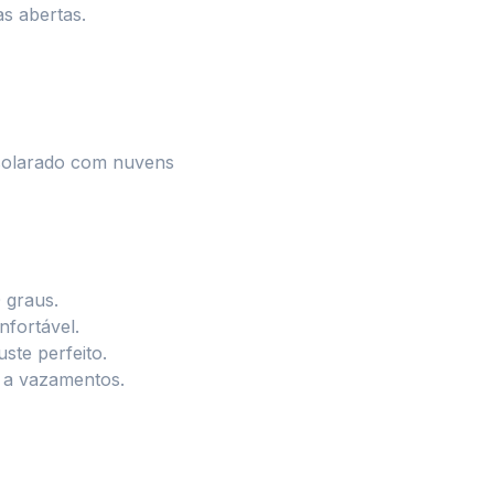
s abertas.
nsolarado com nuvens
 graus.
nfortável.
uste perfeito.
e a vazamentos.