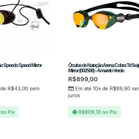
ão Speedo Speed Mirror
Óculos de Natação Arena Cobra Tri Swi
Mirror (002508) – Amarelo Verde
R$
899,00
 de
R$
43,00
sem
Em até 10x de
R$
89,90
se
juros
no Pix
R$
809,10
no Pix