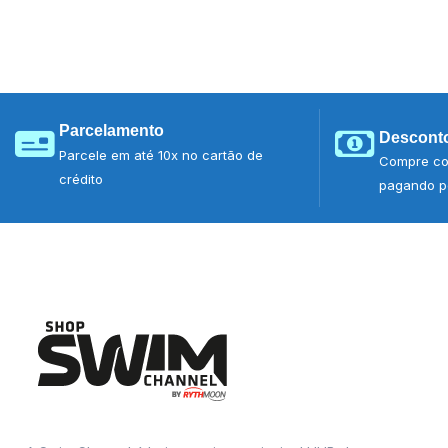
Parcelamento
Desconto
Parcele em até 10x no cartão de
Compre co
crédito
pagando po