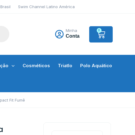
Brasil
Swim Channel Latino América
Minha
0
Conta
ação
Cosméticos
Triatlo
Polo Aquático
act Fit Fumê
a