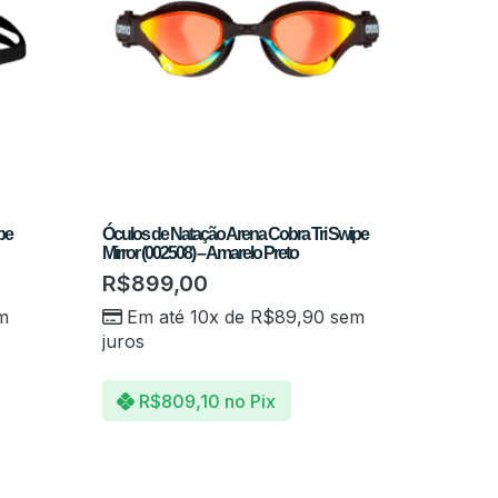
pe
Óculos de Natação Arena Cobra Tri Swipe
Mirror (002508) – Amarelo Preto
R$
899,00
m
Em até 10x de
R$
89,90
sem
juros
R$
809,10
no Pix