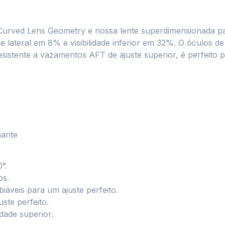
Curved Lens Geometry e nossa lente superdimensionada pa
dade lateral em 8% e visibilidade inferior em 32%. O óculo
sistente a vazamentos AFT de ajuste superior, é perfeito p
hante
°.
os.
iáveis para um ajuste perfeito.
uste perfeito.
dade superior.