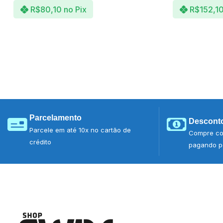
R$
80,10
no Pix
R$
152,1
Parcelamento
Desconto
Parcele em até 10x no cartão de
Compre co
crédito
pagando po