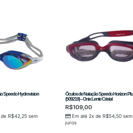
ão Speedo Hydrovision
Óculos de Natação Speedo Horizon Pl
(509219) – Onix Lente Cristal
R$
109,00
 de
R$
42,25
sem
Em até 2x de
R$
54,50
sem
juros