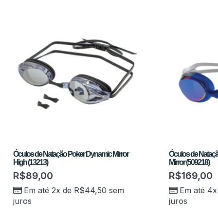
Óculos de Natação Poker Dynamic Mirror
Óculos de Nataç
High (13213)
Mirror (509218)
R$
89,00
R$
169,00
Em até 2x de
R$
44,50
sem
Em até 4x
juros
juros