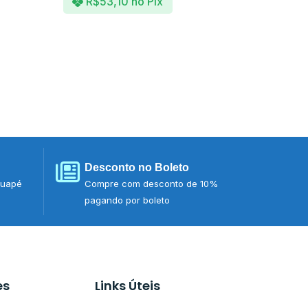
R$
53,10
no Pix
Desconto no Boleto
tuapé
Compre com desconto de 10%
pagando por boleto
es
Links Úteis