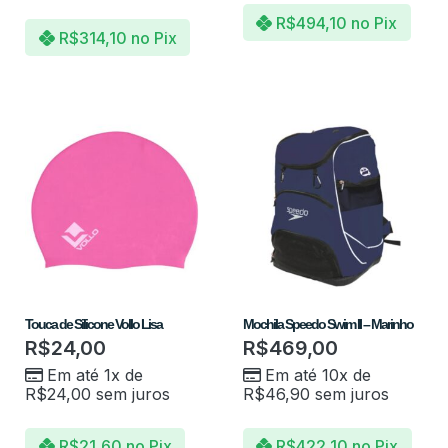
R$
494,10
no Pix
R$
314,10
no Pix
Touca de Silicone Vollo Lisa
Mochila Speedo Swim II – Marinho
R$
24,00
R$
469,00
Em até 1x de
Em até 10x de
R$
24,00
sem juros
R$
46,90
sem juros
R$
21,60
no Pix
R$
422,10
no Pix