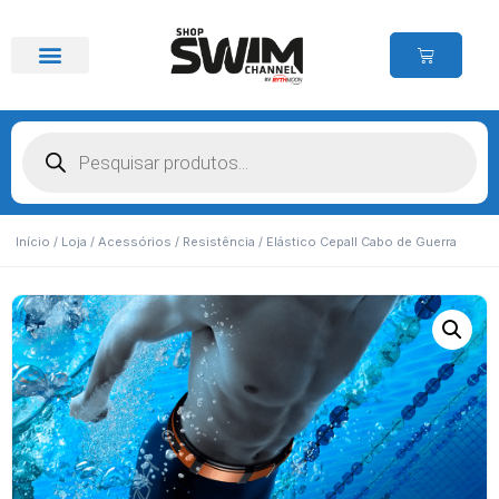
Início
/
Loja
/
Acessórios
/
Resistência
/ Elástico Cepall Cabo de Guerra