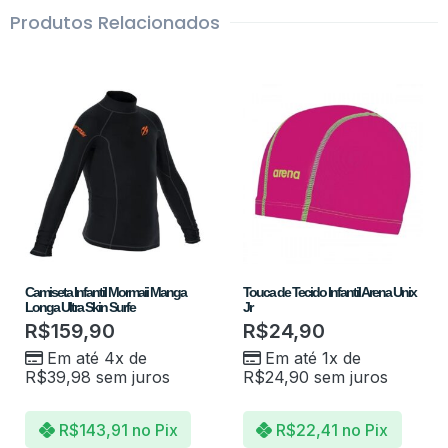
Produtos Relacionados
Camiseta Infantil Mormaii Manga
Touca de Tecido Infantil Arena Unix
Longa Ultra Skin Surfe
Jr
R$
159,90
R$
24,90
Em até 4x de
Em até 1x de
R$
39,98
sem juros
R$
24,90
sem juros
R$
143,91
no Pix
R$
22,41
no Pix