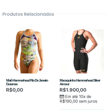
Produtos Relacionados
Maiô Hammerhead Rio De Janeiro
Macaquinho Hammerhead Silver
Duramax
Armour
R$
0,00
R$
1.900,00
Em até 10x de
R$
190,00
sem juros