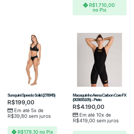
R$
1.710,00
no Pix
Sunquini Speedo Solid (278945)
Macaquinho Arena Carbon Core FX
(003655105) – Preto
R$
199,00
R$
4.190,00
Em até 5x de
Em até 10x de
R$
39,80
sem juros
R$
419,00
sem juros
R$
179,10
no Pix