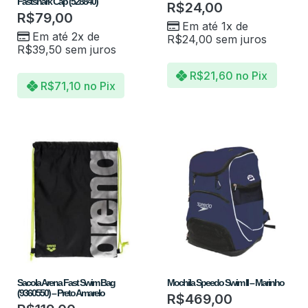
Fastshark Cap (528840)
R$
24,00
R$
79,00
Em até 1x de
Em até 2x de
R$
24,00
sem juros
R$
39,50
sem juros
R$
21,60
no Pix
R$
71,10
no Pix
Sacola Arena Fast Swim Bag
Mochila Speedo Swim II – Marinho
(9360550) – Preto Amarelo
R$
469,00