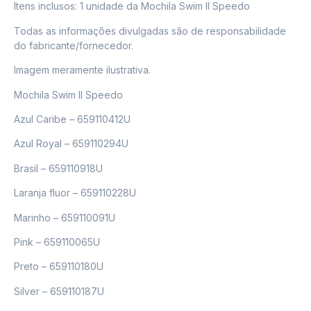
Itens inclusos: 1 unidade da Mochila Swim II Speedo
Todas as informações divulgadas são de responsabilidade
do fabricante/fornecedor.
Imagem meramente ilustrativa.
Mochila Swim II Speedo
Azul Caribe – 659110412U
Azul Royal – 659110294U
Brasil – 659110918U
Laranja fluor – 659110228U
Marinho – 659110091U
Pink – 659110065U
Preto – 659110180U
Silver – 659110187U