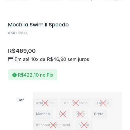
Mochila Swim II Speedo
SKU :
12655
R$
469,00
Em até 10x de
R$
46,90
sem juros
R$
422,10
no Pix
Cor
azul cristal
Azul/Amarelo
Laranja
Marinho
Pink
Prata
Preto
transparente e azul
Vinho