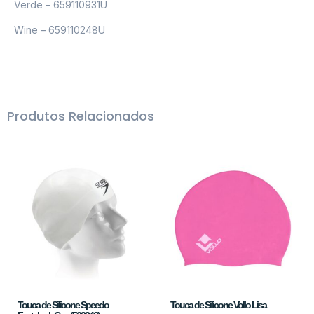
Verde – 659110931U
Wine – 659110248U
Produtos Relacionados
Touca de Silicone Speedo
Touca de Silicone Vollo Lisa