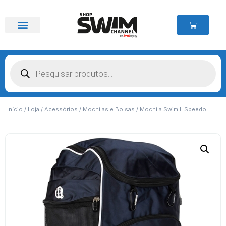
Início
/
Loja
/
Acessórios
/
Mochilas e Bolsas
/ Mochila Swim II Speedo