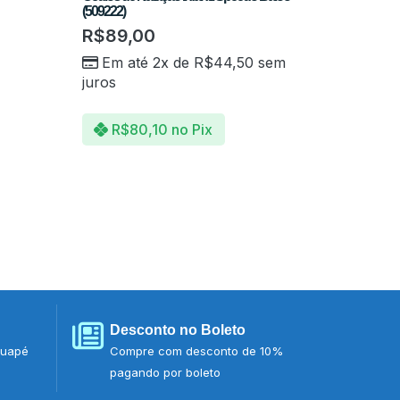
(509222)
R$
89,00
Em até 2x de
R$
44,50
sem
juros
R$
80,10
no Pix
Desconto no Boleto
tuapé
Compre com desconto de 10%
pagando por boleto