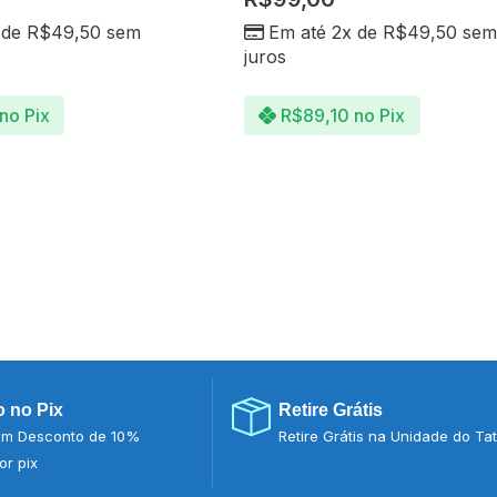
 de
R$
49,50
sem
Em até 2x de
R$
49,50
sem
juros
no Pix
R$
89,10
no Pix
 no Pix
Retire Grátis
m Desconto de 10%
Retire Grátis na Unidade do Ta
r pix