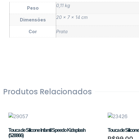
0,11 kg
Peso
20 × 7 × 14 cm
Dimensões
Cor
Prata
Produtos Relacionados
Touca de Silicone Infantil Speedo Kidsplash
Touca de Silicon
(528866)
R$
99,00