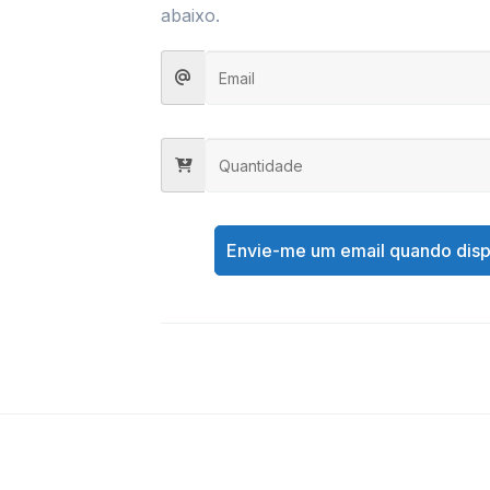
abaixo.
Envie-me um email quando disp