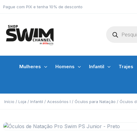
Pague com PIX e tenha 10% de desconto
Mulheres
Homens
Infantil
Trajes
Início
/
Loja
/
Infantil
/
Acessórios I
/
Óculos para Natação
/ Óculos d