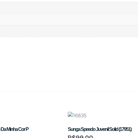
e Da Minha Cor P
Sunga Speedo Juvenil Solid (17951)
R$
99,00