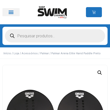
Início
/
Loja
/
Acessórios
/
Palmar
/ Palmar Arena Elite Hand Paddle Preto