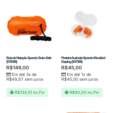
Boia de Natação Speedo Swim Safe
Protetor Auricular Speedo Moulded
(570008)
Earplug (537368)
R$
149,00
R$
45,00
Em até 3x de
Em até 1x de
R$
49,67
sem juros
R$
45,00
sem juros
R$
134,10
no Pix
R$
40,50
no Pix