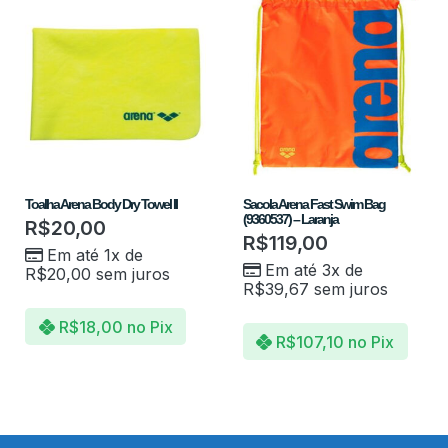
Toalha Arena Body Dry Towel II
Sacola Arena Fast Swim Bag
(9360537) – Laranja
R$
20,00
R$
119,00
Em até 1x de
Em até 3x de
R$
20,00
sem juros
R$
39,67
sem juros
R$
18,00
no Pix
R$
107,10
no Pix