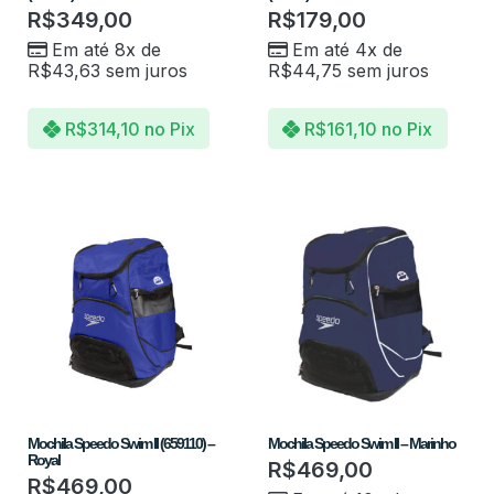
R$
349,00
R$
179,00
Em até 8x de
Em até 4x de
R$
43,63
sem juros
R$
44,75
sem juros
R$
314,10
no Pix
R$
161,10
no Pix
Mochila Speedo Swim II (659110) –
Mochila Speedo Swim II – Marinho
Royal
R$
469,00
R$
469,00