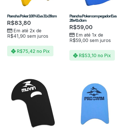
Prancha Poker 100% Eva 31x39cm
Prancha Poker com pegador Eva
28x41x3cm
R$
83,80
R$
59,00
Em até 2x de
Em até 1x de
R$
41,90
sem juros
R$
59,00
sem juros
R$
75,42
no Pix
R$
53,10
no Pix