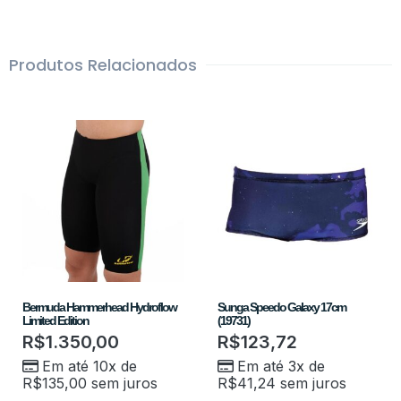
Produtos Relacionados
Bermuda Hammerhead Hydroflow
Sunga Speedo Galaxy 17cm
Limited Edition
(19731)
R$
1.350,00
R$
123,72
Em até 10x de
Em até 3x de
R$
135,00
sem juros
R$
41,24
sem juros