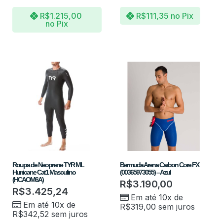
R$
1.215,00
R$
111,35
no Pix
no Pix
Roupa de Neoprene TYR ML
Bermuda Arena Carbon Core FX
Hurricane Cat1 Masculino
(00365973055) – Azul
(HCAOM6A)
R$
3.190,00
R$
3.425,24
Em até 10x de
Em até 10x de
R$
319,00
sem juros
R$
342,52
sem juros