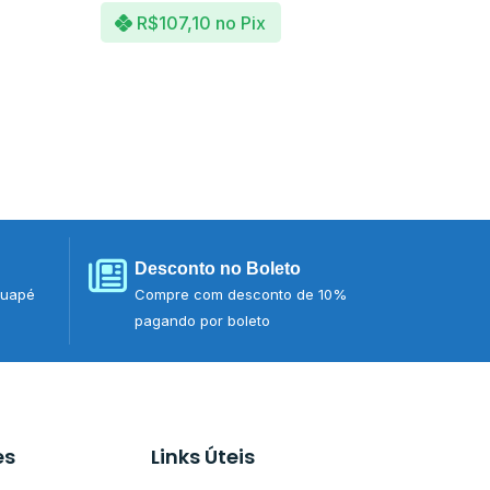
R$
107,10
no Pix
Desconto no Boleto
tuapé
Compre com desconto de 10%
pagando por boleto
es
Links Úteis