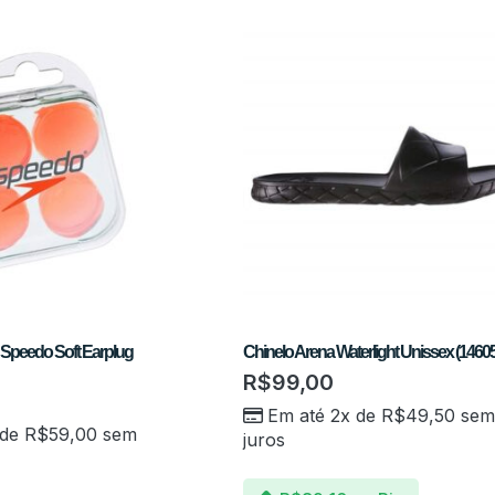
r Speedo Soft Earplug
Chinelo Arena Waterlight Unissex (1460
R$
99,00
Em até 2x de
R$
49,50
sem
 de
R$
59,00
sem
juros