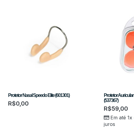
Protetor Nasal Speedo Elite (601301)
Protetor Auricula
(537367)
R$
0,00
R$
59,00
Em até 1x
juros