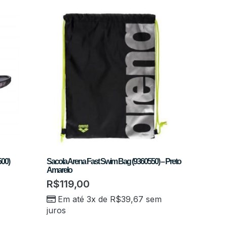
500)
Sacola Arena Fast Swim Bag (9360550) – Preto
Amarelo
R$
119,00
Em até 3x de
R$
39,67
sem
juros