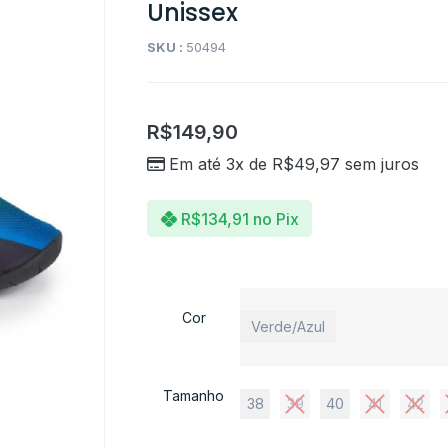
Unissex
SKU :
50494
R$
149,90
Em até 3x de
R$
49,97
sem juros
R$
134,91
no Pix
Cor
Verde/Azul
Tamanho
38
39
40
41
42