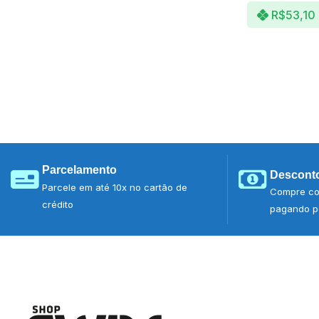
R$
53,10
Parcelamento
Desconto
Parcele em até 10x no cartão de
Compre co
crédito
pagando po