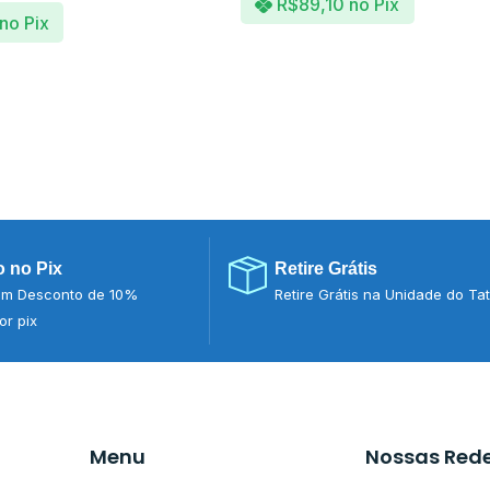
R$
89,10
no Pix
no Pix
 no Pix
Retire Grátis
m Desconto de 10%
Retire Grátis na Unidade do Ta
r pix
Menu
Nossas Red