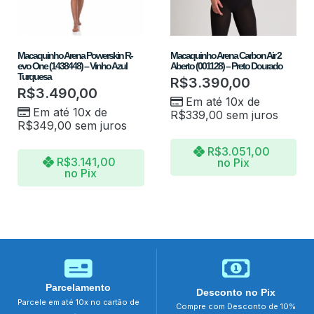
Macaquinho Arena Powerskin R-
Macaquinho Arena Carbon Air 2
evo One (1438448) – Vinho Azul
Aberto (001128) – Preto Dourado
Turquesa
R$
3.390,00
R$
3.490,00
Em até 10x de
Em até 10x de
R$
339,00
sem juros
R$
349,00
sem juros
R$
3.051,00
R$
3.141,00
no Pix
no Pix
Parcelamento
Desconto no Pix
Parcele em até 10x no cartão de
Compre com Desconto de 10%