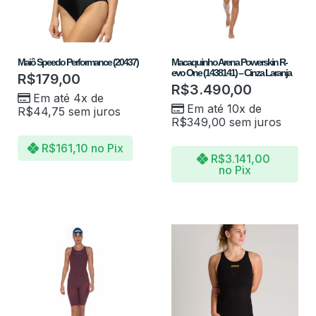
Maiô Speedo Performance (20437)
Macaquinho Arena Powerskin R-
evo One (1438141) – Cinza Laranja
R$
179,00
R$
3.490,00
Em até 4x de
Em até 10x de
R$
44,75
sem juros
R$
349,00
sem juros
R$
161,10
no Pix
R$
3.141,00
no Pix