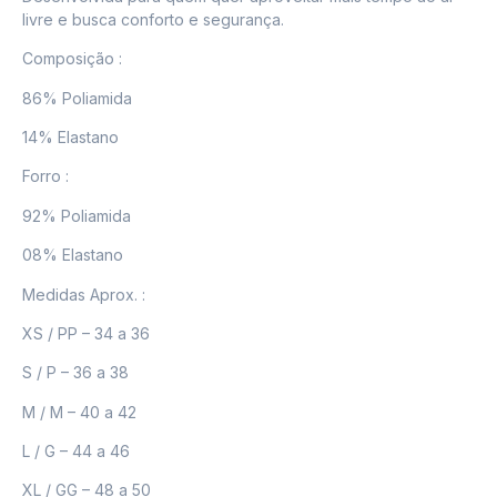
livre e busca conforto e segurança.
Composição :
86% Poliamida
14% Elastano
Forro :
92% Poliamida
08% Elastano
Medidas Aprox. :
XS / PP – 34 a 36
S / P – 36 a 38
M / M – 40 a 42
L / G – 44 a 46
XL / GG – 48 a 50