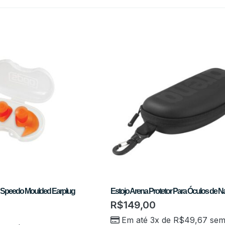
ar Speedo Moulded Earplug
Estojo Arena Protetor Para Óculos de N
R$
149,00
Em até 3x de
R$
49,67
se