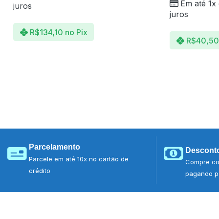
Em até 1x
juros
juros
R$
134,10
no Pix
R$
40,50
Parcelamento
Desconto
Parcele em até 10x no cartão de
Compre co
crédito
pagando po