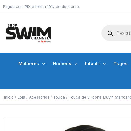
Pague com PIX e tenha 10% de desconto
Mulheres
Homens
Infantil
Trajes
Início
/
Loja
/
Acessórios
/
Touca
/ Touca de Silicone Muvin Standar