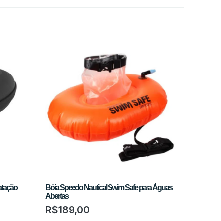
atação
Bóia Speedo Nautical Swim Safe para Águas
Abertas
R$
189,00
m