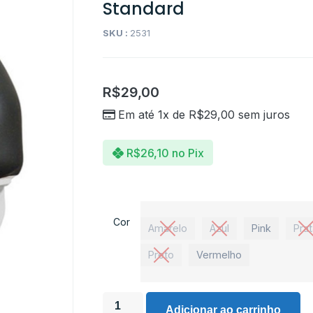
Standard
SKU :
2531
R$
29,00
Em até 1x de
R$
29,00
sem juros
R$
26,10
no Pix
Cor
Amarelo
Azul
Pink
Pra
Preto
Vermelho
Adicionar ao carrinho