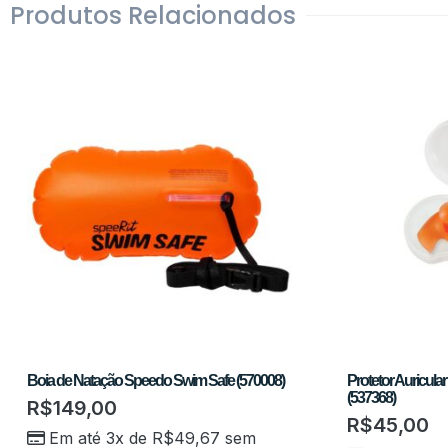
Produtos Relacionados
Boia de Natação Speedo Swim Safe (570008)
Protetor Auricul
(537368)
R$
149,00
R$
45,00
Em até 3x de
R$
49,67
sem