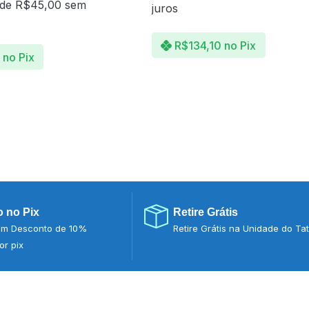
 de
R$
45,00
sem
juros
R$
134,10
no Pix
no Pix
 no Pix
Retire Grátis
m Desconto de 10%
Retire Grátis na Unidade do Ta
r pix