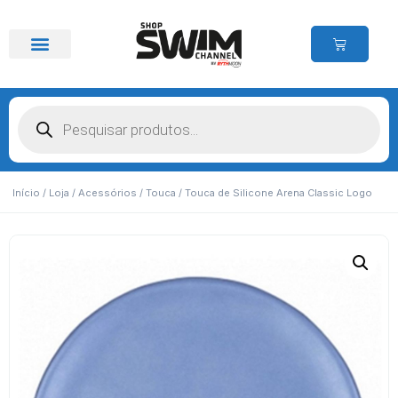
Início
/
Loja
/
Acessórios
/
Touca
/ Touca de Silicone Arena Classic Logo