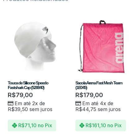
Touca de Silicone Speedo
Sacola Arena Fast Mesh Team
Fastshark Cap (528840)
(1E045)
R$
79,00
R$
179,00
Em até 2x de
Em até 4x de
R$
39,50
sem juros
R$
44,75
sem juros
R$
71,10
no Pix
R$
161,10
no Pix