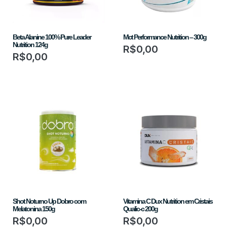
Beta Alanine 100% Pure Leader
Mct Performance Nutrition – 300g
Nutrition 124g
R$
0,00
R$
0,00
Shot Noturno Up Dobro com
Vitamina C Dux Nutrition em Cristais
Melatonina 150g
Qualic-c 200g
R$
0,00
R$
0,00