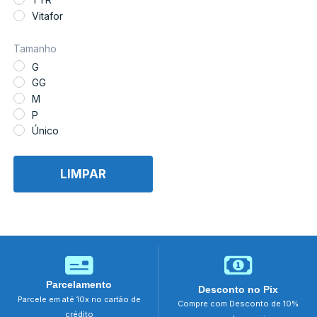
Triatlo
Vitafor
Bermuda
Macaquinho
Tamanho
Regata
G
GG
M
P
Único
LIMPAR
Parcelamento
Desconto no Pix
Parcele em até 10x no cartão de
Compre com Desconto de 10%
crédito