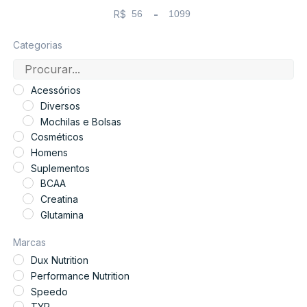
R$
-
Minimum Price
Maximum Price
Categorias
Acessórios
Diversos
Mochilas e Bolsas
Cosméticos
Homens
Suplementos
BCAA
Creatina
Glutamina
Ômega 3
Marcas
Pré Treino
Dux Nutrition
Vegano
Performance Nutrition
Vitaminas
Speedo
Whey
TYR