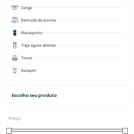
Sunga
Bermuda de piscina
Macaquinho
Traje águas abertas
Touca
Sunquini
Escolha seu produto
Preço