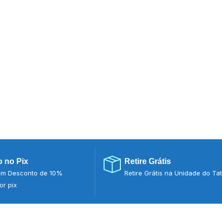
 no Pix
Retire Grátis
m Desconto de 10%
Retire Grátis na Unidade do Ta
r pix