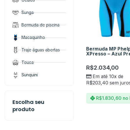
Sunga
Bermuda de piscina
Macaquinho
Bermuda MP Phel
Traje águas abertas
XPresso – Azul Pr
Touca
R$
2.034,00
Sunquini
Em até 10x de
R$
203,40
sem juro
R$
1.830,60
no 
Escolha seu
produto