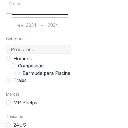
Preço
R$
-
Minimum Price
Maximum Price
Categorias
Homens
Competição
Bermuda para Piscina
Trajes
Marcas
MP Phelps
Tamanho
24US