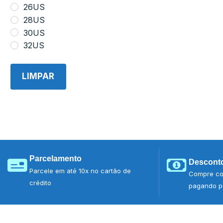
26US
28US
30US
32US
LIMPAR
Parcelamento
Desconto
Parcele em até 10x no cartão de
Compre co
crédito
pagando po