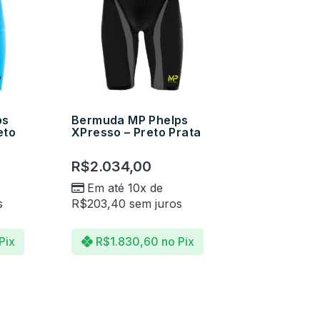
ps
Bermuda MP Phelps
eto
XPresso – Preto Prata
R$
2.034,00
Em até 10x de
s
R$
203,40
sem juros
Pix
R$
1.830,60
no Pix