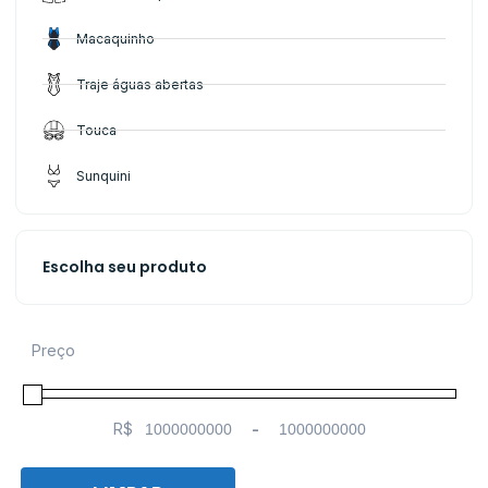
Macaquinho
Traje águas abertas
Touca
Sunquini
Escolha seu produto
Preço
R$
-
Minimum Price
Maximum Price