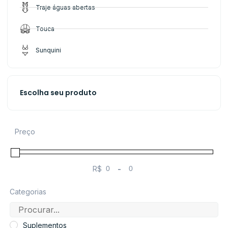
Traje águas abertas
Touca
Sunquini
Escolha seu produto
Preço
R$
-
Minimum Price
Maximum Price
Categorias
Suplementos