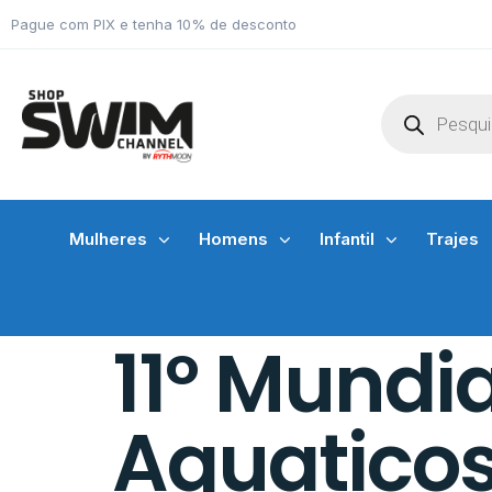
Pague com PIX e tenha 10% de desconto
Mulheres
Homens
Infantil
Trajes
11º Mundia
Aquatico