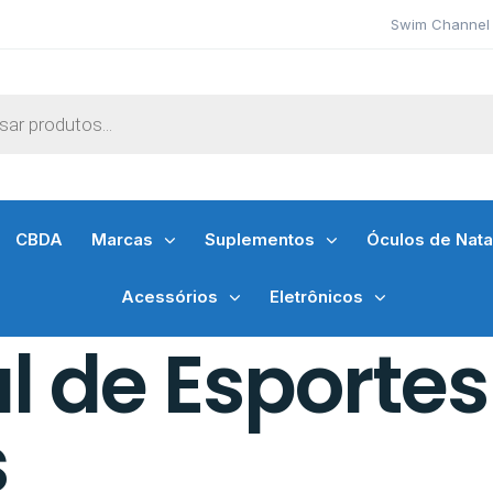
Swim Channel 
CBDA
Marcas
Suplementos
Óculos de Nat
Acessórios
Eletrônicos
l de Esportes
s