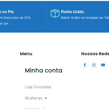
 no Pix
Retire Grátis
m Desconto de 10%
Retire Grátis na Unidade do Ta
r pix
Menu
Nossas Red
Minha conta
Loja Completa
Mulheres