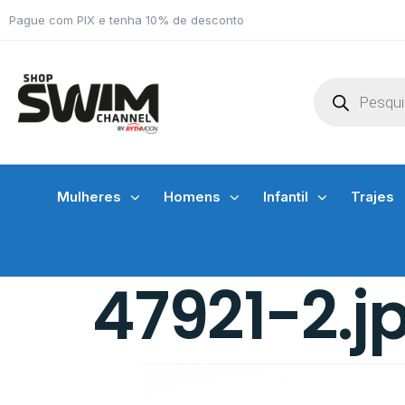
Pague com PIX e tenha 10% de desconto
Mulheres
Homens
Infantil
Trajes
47921-2.j