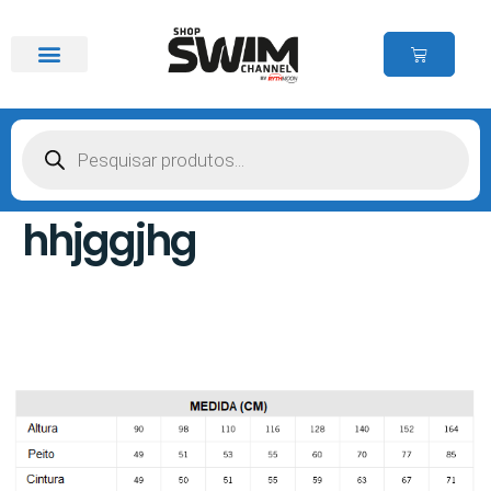
hhjggjhg