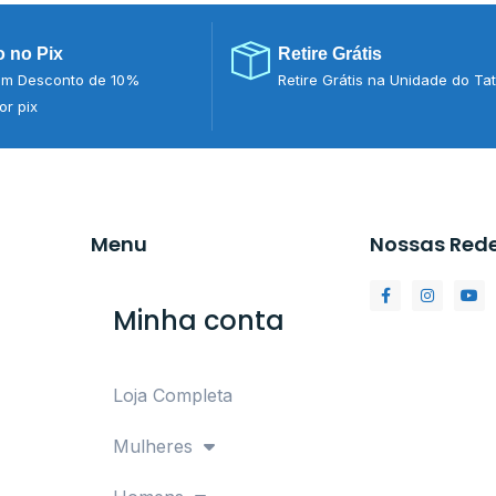
 no Pix
Retire Grátis
m Desconto de 10%
Retire Grátis na Unidade do Ta
r pix
Menu
Nossas Red
Minha conta
Loja Completa
Mulheres