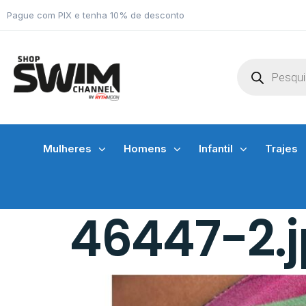
Pague com PIX e tenha 10% de desconto
Mulheres
Homens
Infantil
Trajes
46447-2.