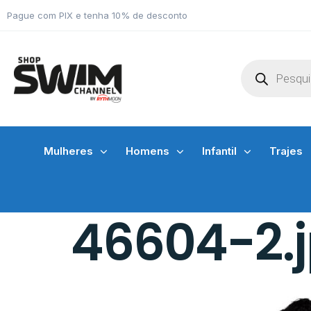
Pague com PIX e tenha 10% de desconto
Mulheres
Homens
Infantil
Trajes
46604-2.