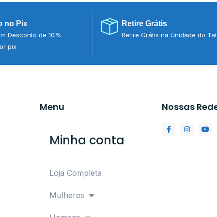
 no Pix
Retire Grátis
m Desconto de 10%
Retire Grátis na Unidade do Ta
r pix
Menu
Nossas Red
Minha conta
Loja Completa
Mulheres