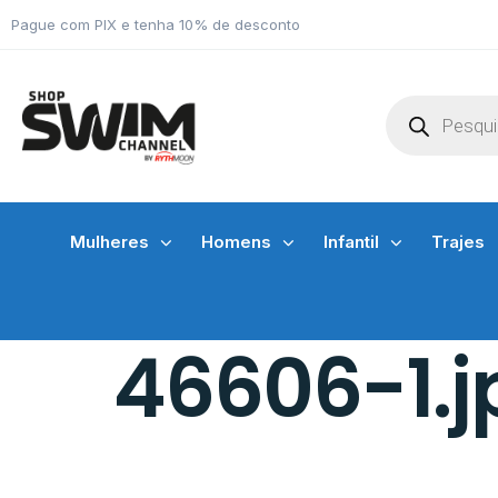
Pague com PIX e tenha 10% de desconto
Mulheres
Homens
Infantil
Trajes
46606-1.j