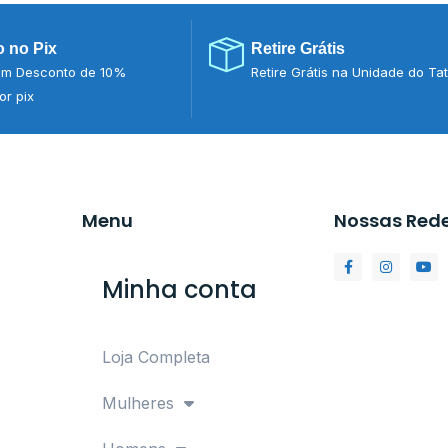
 no Pix
Retire Grátis
m Desconto de 10%
Retire Grátis na Unidade do Ta
r pix
Menu
Nossas Red
Minha conta
Loja Completa
Mulheres