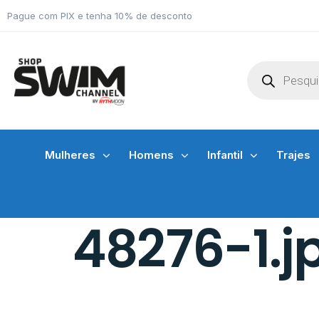
Pague com PIX e tenha 10% de desconto
Mulheres
Homens
Infantil
Trajes
48276-1.j