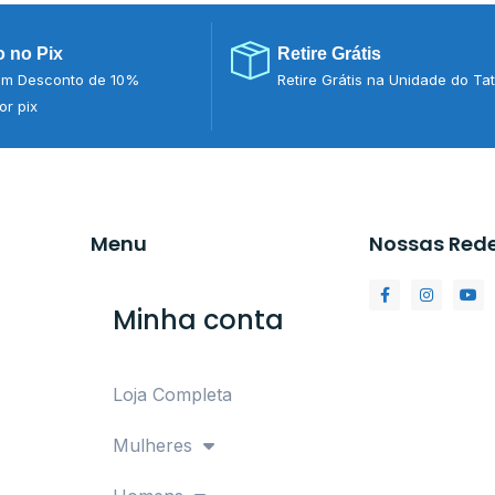
 no Pix
Retire Grátis
m Desconto de 10%
Retire Grátis na Unidade do Ta
r pix
Menu
Nossas Red
Minha conta
Loja Completa
Mulheres