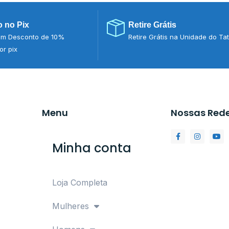
 no Pix
Retire Grátis
m Desconto de 10%
Retire Grátis na Unidade do Ta
r pix
Menu
Nossas Red
Minha conta
Loja Completa
Mulheres