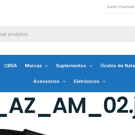
Swim Channel 
CBDA
Marcas
Suplementos
Óculos de Nat
Acessórios
Eletrônicos
_AZ_AM_02.