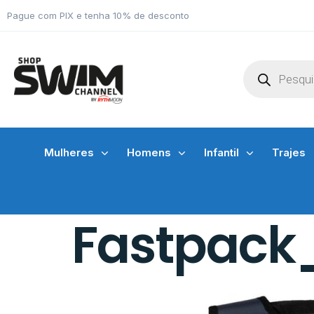
Pague com PIX e tenha 10% de desconto
Mulheres
Homens
Infantil
Trajes
Fastpack