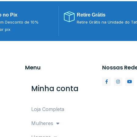
 no Pix
Retire Grátis
m Desconto de 10%
Retire Grátis na Unidade do Ta
r pix
Menu
Nossas Red
Minha conta
Loja Completa
Mulheres