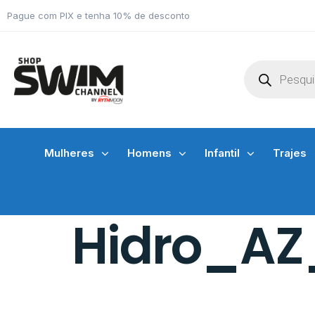
Pague com PIX e tenha 10% de desconto
Mulheres
Homens
Infantil
Trajes
Hidro_AZ