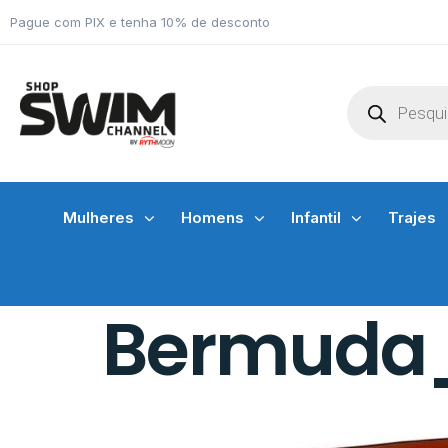
Pague com PIX e tenha 10% de desconto
Mulheres
Homens
Infantil
Trajes
Bermuda_