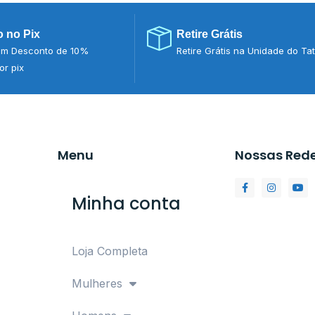
 no Pix
Retire Grátis
m Desconto de 10%
Retire Grátis na Unidade do Ta
r pix
Menu
Nossas Red
Minha conta
Loja Completa
Mulheres