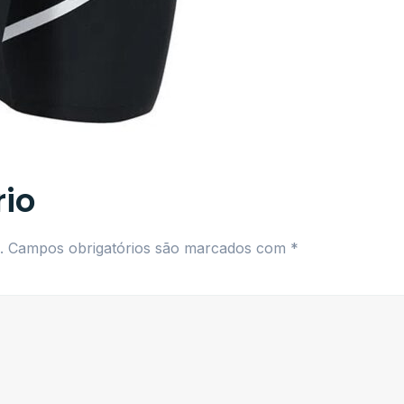
io
.
Campos obrigatórios são marcados com
*