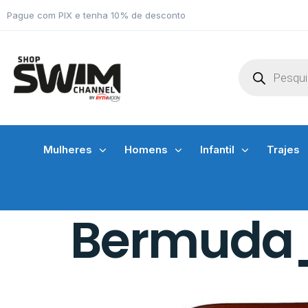
Pague com PIX e tenha 10% de desconto
Mulheres
Homens
Infantil
Trajes
Bermuda_