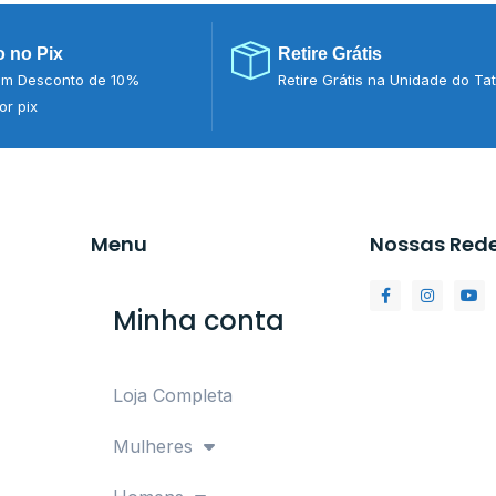
 no Pix
Retire Grátis
m Desconto de 10%
Retire Grátis na Unidade do Ta
r pix
Menu
Nossas Red
Minha conta
Loja Completa
Mulheres