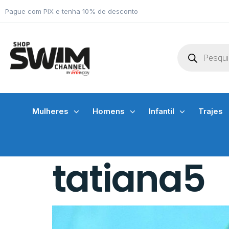
Pague com PIX e tenha 10% de desconto
Mulheres
Homens
Infantil
Trajes
tatiana5